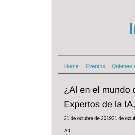
Menu ☰
Skip to content
Home
Eventos
Quienes
¿Al en el mundo d
Expertos de la IA,
21 de octubre de 2019
21 de octu
Ad