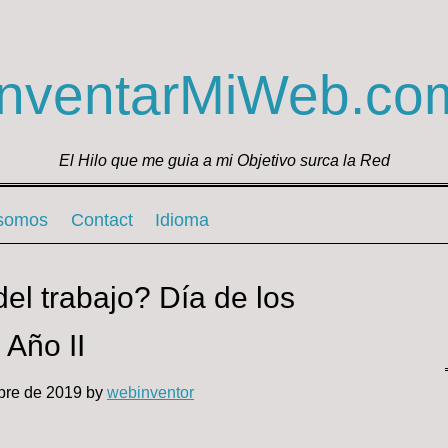
InventarMiWeb.co
El Hilo que me guia a mi Objetivo surca la Red
 somos
Contact
Idioma
el trabajo? Día de los
 Año II
bre de 2019
by
webinventor