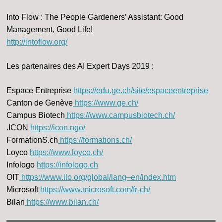
Into Flow : The People Gardeners’ Assistant: Good
Management, Good Life!
http://intoflow.org/
Les partenaires des AI Expert Days 2019 :
Espace Entreprise
https://edu.ge.ch/site/espaceentreprise
Canton de Genève
https://www.ge.ch/
Campus Biotech
https://www.campusbiotech.ch/
.ICON
https://icon.ngo/
FormationS.ch
https://formations.ch/
Loyco
https://www.loyco.ch/
Infologo
https://infologo.ch
OIT
https://www.ilo.org/global/lang–en/index.htm
Microsoft
https://www.microsoft.com/fr-ch/
Bilan
https://www.bilan.ch/