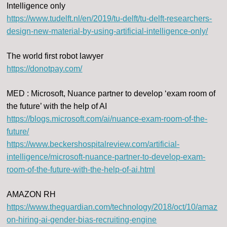
Intelligence only
https://www.tudelft.nl/en/2019/tu-delft/tu-delft-researchers-
design-new-material-by-using-artificial-intelligence-only/
The world first robot lawyer
https://donotpay.com/
MED : Microsoft, Nuance partner to develop ‘exam room of
the future’ with the help of AI
https://blogs.microsoft.com/ai/nuance-exam-room-of-the-
future/
https://www.beckershospitalreview.com/artificial-
intelligence/microsoft-nuance-partner-to-develop-exam-
room-of-the-future-with-the-help-of-ai.html
AMAZON RH
https://www.theguardian.com/technology/2018/oct/10/amaz
on-hiring-ai-gender-bias-recruiting-engine