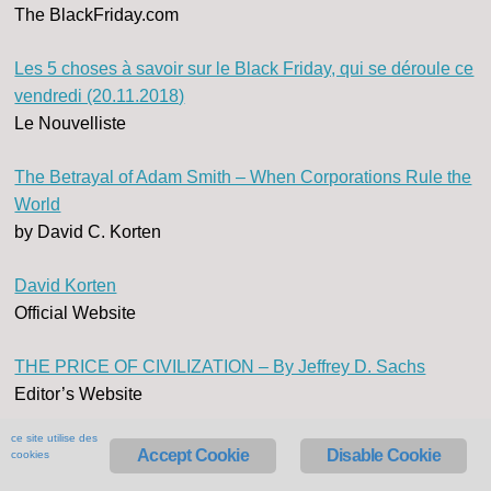
The BlackFriday.com
Les 5 choses à savoir sur le Black Friday, qui se déroule ce
vendredi (20.11.2018)
Le Nouvelliste
The Betrayal of Adam Smith – When Corporations Rule the
World
by David C. Korten
David Korten
Official Website
THE PRICE OF CIVILIZATION – By Jeffrey D. Sachs
Editor’s Website
ce site utilise des
Amazon, une multinationale à laquelle rien ne résiste
Accept Cookie
Disable Cookie
cookies
Le Temps